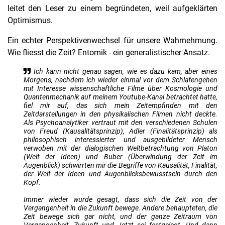
leitet den Leser zu einem begründeten, weil aufgeklärten
Optimismus.
Ein echter Perspektivenwechsel für unsere Wahrnehmung.
Wie fliesst die Zeit? Entomik - ein generalistischer Ansatz.
Ich kann nicht genau sagen, wie es dazu kam, aber eines
Morgens, nachdem ich wieder einmal vor dem Schlafengehen
mit Interesse wissenschaftliche Filme über Kosmologie und
Quantenmechanik auf meinem Youtube-Kanal betrachtet hatte,
fiel mir auf, das sich mein Zeitempfinden mit den
Zeitdarstellungen in den physikalischen Filmen nicht deckte.
Als Psychoanalytiker vertraut mit den verschiedenen Schulen
von Freud (Kausalitätsprinzip), Adler (Finalitätsprinzip) als
philosophisch interessierter und ausgebildeter Mensch
verwoben mit der dialogischen Weltbetrachtung von Platon
(Welt der Ideen) und Buber (Überwindung der Zeit im
Augenblick) schwirrten mir die Begriffe von Kausalität, Finalität,
der Welt der Ideen und Augenblicksbewusstsein durch den
Kopf.
Immer wieder wurde gesagt, dass sich die Zeit von der
Vergangenheit in die Zukunft bewege. Andere behaupteten, die
Zeit bewege sich gar nicht, und der ganze Zeitraum von