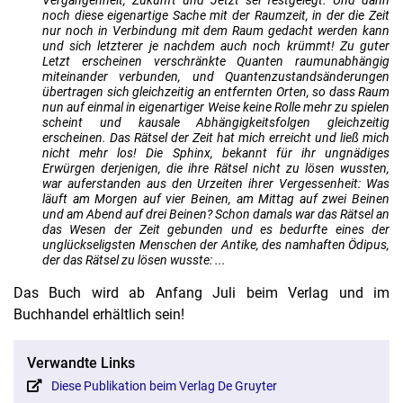
Vergangenheit, Zukunft und Jetzt sei festgelegt. Und dann
noch diese eigenartige Sache mit der Raumzeit, in der die Zeit
nur noch in Verbindung mit dem Raum gedacht werden kann
und sich letzterer je nachdem auch noch krümmt! Zu guter
Letzt erscheinen verschränkte Quanten raumunabhängig
miteinander verbunden, und Quantenzustandsänderungen
übertragen sich gleichzeitig an entfernten Orten, so dass Raum
nun auf einmal in eigenartiger Weise keine Rolle mehr zu spielen
scheint und kausale Abhängigkeitsfolgen gleichzeitig
erscheinen. Das Rätsel der Zeit hat mich erreicht und ließ mich
nicht mehr los! Die Sphinx, bekannt für ihr ungnädiges
Erwürgen derjenigen, die ihre Rätsel nicht zu lösen wussten,
war auferstanden aus den Urzeiten ihrer Vergessenheit: Was
läuft am Morgen auf vier Beinen, am Mittag auf zwei Beinen
und am Abend auf drei Beinen? Schon damals war das Rätsel an
das Wesen der Zeit gebunden und es bedurfte eines der
unglückseligsten Menschen der Antike, des namhaften Ödipus,
der das Rätsel zu lösen wusste: ...
Das Buch wird ab Anfang Juli beim Verlag und im
Buchhandel erhältlich sein!
Verwandte Links
Diese Publikation beim Verlag De Gruyter